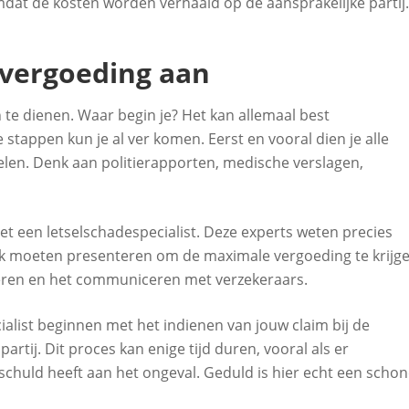
omdat de kosten worden verhaald op de aansprakelijke partij.
evergoeding aan
 te dienen. Waar begin je? Het kan allemaal best
stappen kun je al ver komen. Eerst en vooral dien je alle
elen. Denk aan politierapporten, medische verslagen,
et een letselschadespecialist. Deze experts weten precies
ak moeten presenteren om de maximale vergoeding te krijge
lieren en het communiceren met verzekeraars.
ialist beginnen met het indienen van jouw claim bij de
rtij. Dit proces kan enige tijd duren, vooral als er
e schuld heeft aan het ongeval. Geduld is hier echt een scho