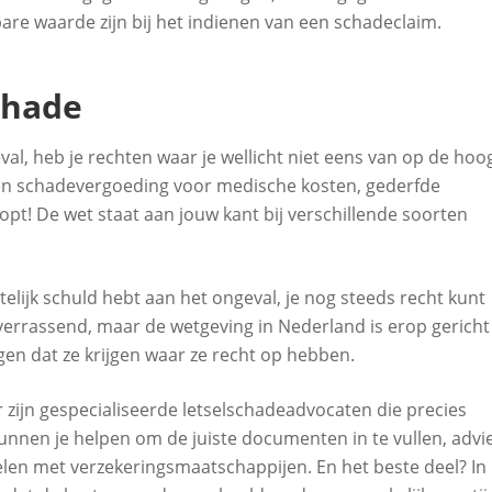
are waarde zijn bij het indienen van een schadeclaim.
chade
al, heb je rechten waar je wellicht niet eens van op de hoo
 een schadevergoeding voor medische kosten, gederfde
lopt! De wet staat aan jouw kant bij verschillende soorten
ltelijk schuld hebt aan het ongeval, je nog steeds recht kunt
verrassend, maar de wetgeving in Nederland is erop gericht
en dat ze krijgen waar ze recht op hebben.
r zijn gespecialiseerde letselschadeadvocaten die precies
nnen je helpen om de juiste documenten in te vullen, advi
en met verzekeringsmaatschappijen. En het beste deel? In