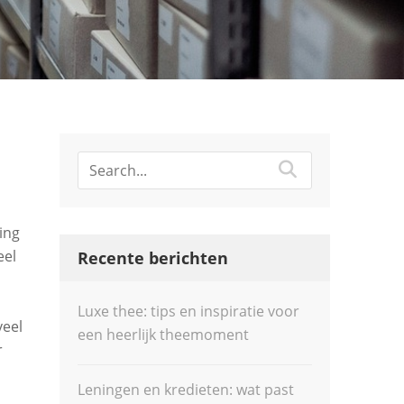
ing
eel
Recente berichten
Luxe thee: tips en inspiratie voor
veel
een heerlijk theemoment
r
Leningen en kredieten: wat past